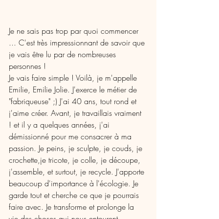
Je ne sais pas trop par quoi commencer 
... C'est très impressionnant de savoir que 
je vais être lu par de nombreuses 
personnes ! 
Je vais faire simple ! Voilà, je m'appelle 
Emilie, Emilie Jolie. J'exerce le métier de 
"fabriqueuse" ;) J'ai 40 ans, tout rond et 
j'aime créer. Avant, je travaillais vraiment 
! et il y a quelques années, j'ai 
démissionné pour me consacrer à ma 
passion. Je peins, je sculpte, je couds, je 
crochette,je tricote, je colle, je découpe, 
j'assemble, et surtout, je recycle. J'apporte 
beaucoup d'importance à l'écologie. Je 
garde tout et cherche ce que je pourrais 
faire avec. Je transforme et prolonge la 
vie des choses qui nous entourent. 