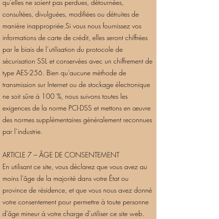
qu’elles ne soient pas perdues, détournées,
consultées, divulguées, modifiées ou détruites de
manière inappropriée.Si vous nous fournissez vos
informations de carte de crédit, elles seront chiffrées
par le biais de l’utilisation du protocole de
sécurisation SSL et conservées avec un chiffrement de
type AES-256. Bien qu’aucune méthode de
transmission sur Internet ou de stockage électronique
ne soit sûre à 100 %, nous suivons toutes les
exigences de la norme PCI-DSS et mettons en œuvre
des normes supplémentaires généralement reconnues
par l’industrie.
ARTICLE 7 – ÂGE DE CONSENTEMENT
En utilisant ce site, vous déclarez que vous avez au
moins l’âge de la majorité dans votre État ou
province de résidence, et que vous nous avez donné
votre consentement pour permettre à toute personne
d’âge mineur à votre charge d’utiliser ce site web.