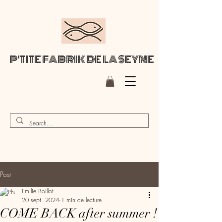
P'TITE FABRIK DE LA SEYNE
Post
Emilie Boillot
20 sept. 2024
1 min de lecture
COME BACK after summer !