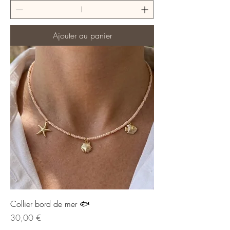
Ajouter au panier
Collier bord de mer 🐟
Prix
30,00 €