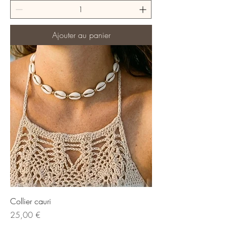
Ajouter au panier
Collier cauri
Prix
25,00 €