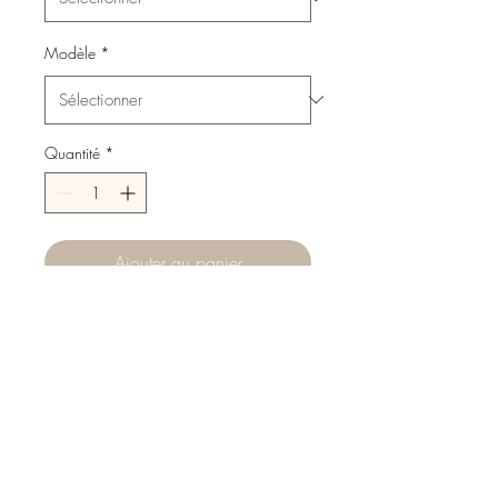
Modèle
*
Quantité
*
Ajouter au panier
Commander et payer
Coquillages cauri naturel
montés sur cordon coton ciré
de couleur.
Attache coton macramé
coulissante