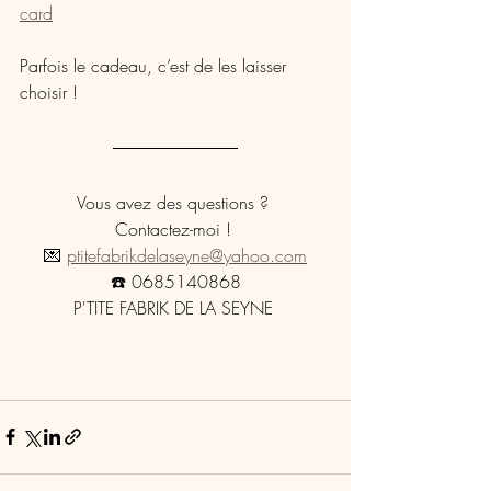
card
Parfois le cadeau, c’est de les laisser 
choisir !  
Vous avez des questions ? 
Contactez-moi ! 
💌 
ptitefabrikdelaseyne@yahoo.com
☎️ 0685140868
P'TITE FABRIK DE LA SEYNE 