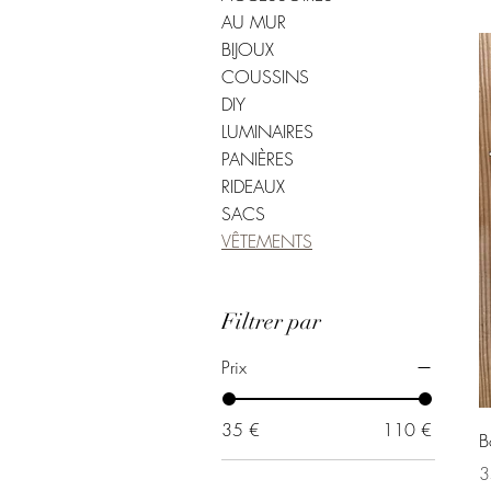
AU MUR
BIJOUX
COUSSINS
DIY
LUMINAIRES
PANIÈRES
RIDEAUX
SACS
VÊTEMENTS
Filtrer par
Prix
35 €
110 €
B
Pr
3