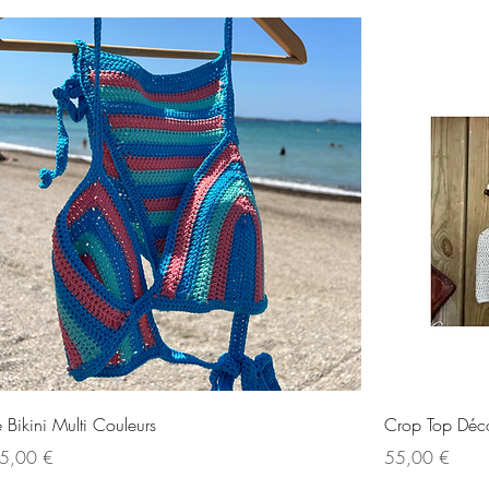
Aperçu rapide
e Bikini Multi Couleurs
Crop Top Déco
ix
Prix
5,00 €
55,00 €