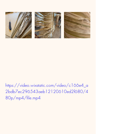
https://video.wixstatic.com/video/c166e4_a
2bdb7ec296543aeb12120610ed2f680/4
80p/mp4/file.mp4